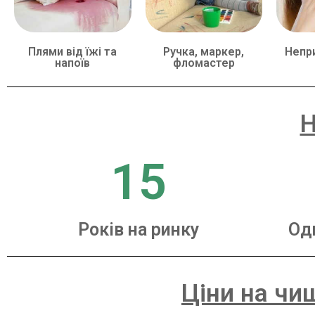
Плями від їжі та
Ручка, маркер,
Непр
напоїв
фломастер
Н
15
Років на ринку
Од
Ціни на чи