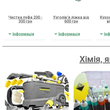
Чистка пуфа 200 -
Узголів'я ліжка від
Кухо
300 грн
600 грн
в
Інформація
Інформація
Ін
Хімія, 