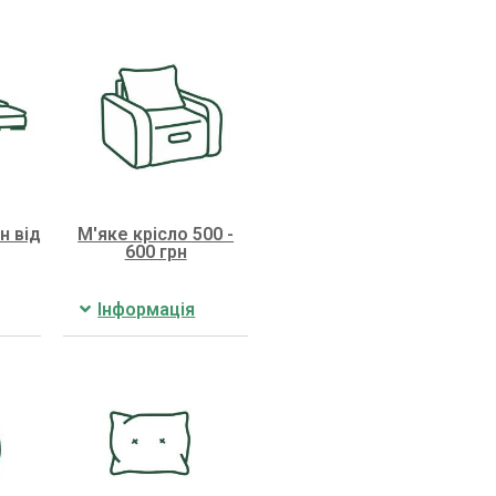
н від
М'яке крісло 500 -
600 грн
Інформація