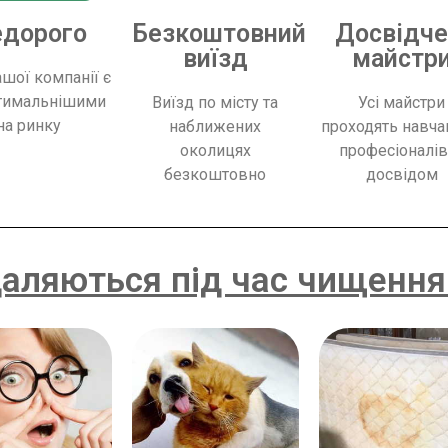
дорого
Безкоштовний
Досвідче
виїзд
майстр
ашої компанії є
тимальнішими
Виїзд по місту та
Усі майстри
на ринку
наближених
проходять навча
околицях
професіоналів
безкоштовно
досвідом
даляються під час чищення