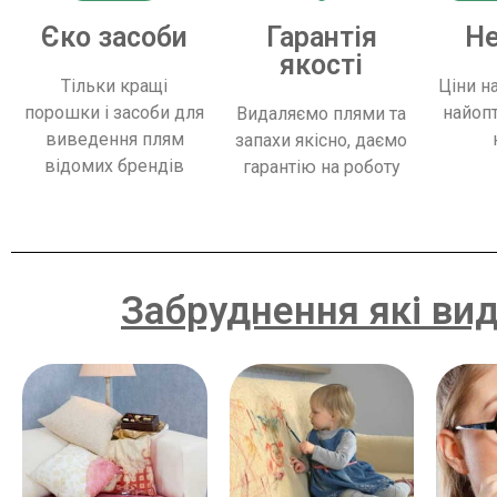
Єко засоби
Гарантія
Не
якості
Тільки кращі
Ціни н
порошки і засоби для
найоп
Видаляємо плями та
виведення плям
запахи якісно, ​​даємо
відомих брендів
гарантію на роботу
Забруднення які ви