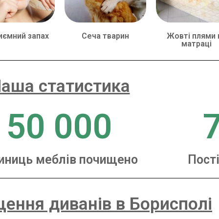
иємний запах
Сеча тварин
Жовті плями 
матраці
аша статистика
50 000
иниць меблів почищено
Пості
щення диванів в Борисполі