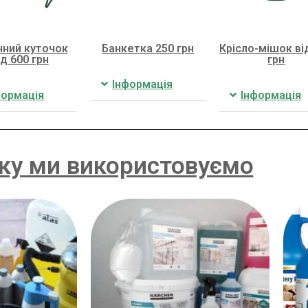
нний куточок
Банкетка 250 грн
Крісло-мішок ві
ід 600 грн
грн
Інформація
формація
Інформація
яку ми використовуємо