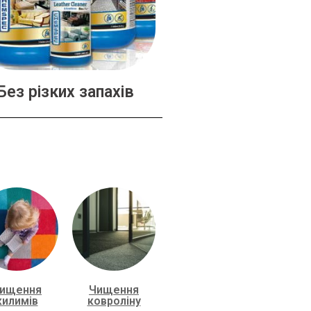
Без різких запахів
ищення
Чищення
килимів
ковроліну