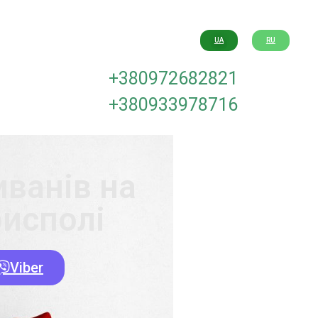
UA
RU
+380972682821
+380933978716
иванів на
рисполі
Viber