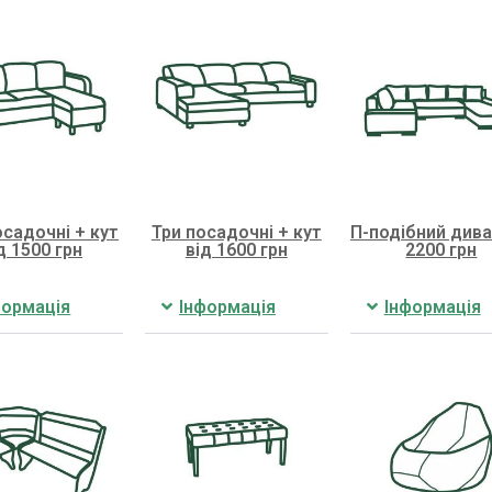
садочні + кут
Три посадочні + кут
П-подібний дива
д 1500 грн
від 1600 грн
2200 грн
формація
Інформація
Інформація