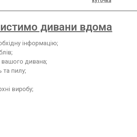
куточка
чистимо дивани вдома
обхідну інформацію;
блів;
 вашого дивана;
 та пилу;
хні виробу;