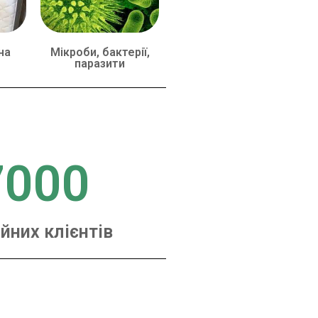
на
Мікроби, бактерії,
паразити
7000
йних клієнтів