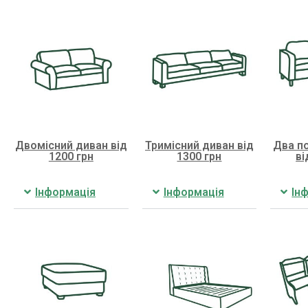
Двомісний диван від
Тримісний диван від
Два по
1200 грн
1300 грн
ві
Інформація
Інформація
Ін