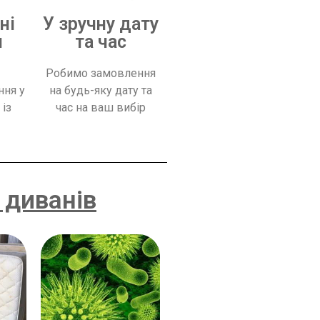
ні
У зручну дату
и
та час
Робимо замовлення
ння у
на будь-яку дату та
 із
час на ваш вибір
 диванів