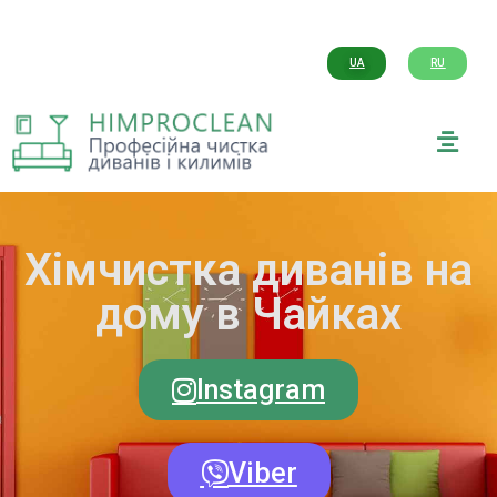
UA
RU
Хімчистка диванів на
дому в Чайках
Instagram
Viber