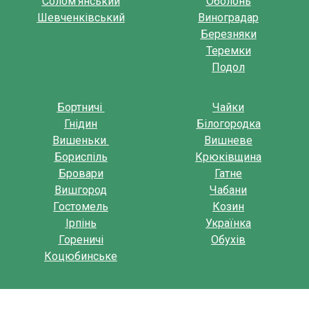
Солом’янський
Оболонь
Шевченківський
Виноградар
Березняки
Теремки
Подол
Бортничі
Чайки
Гнідин
Білогородка
Вишеньки
Вишневе
Бориспіль
Крюківщина
Бровари
Гатне
Вишгород
Чабани
Гостомель
Козин
Ірпінь
Українка
Гореничі
Обухів
Коцюбинське