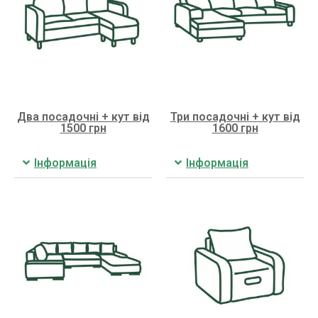
Два посадочні + кут від
Три посадочні + кут від
1500 грн
1600 грн
Інформація
Інформація