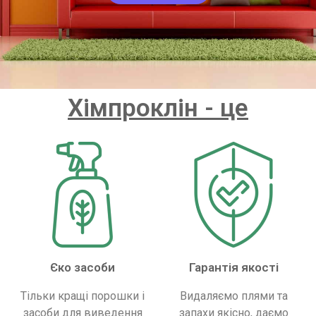
Хімпроклін - це
Єко засоби
Гарантія якості
Тільки кращі порошки і
Видаляємо плями та
засоби для виведення
запахи якісно, ​​даємо