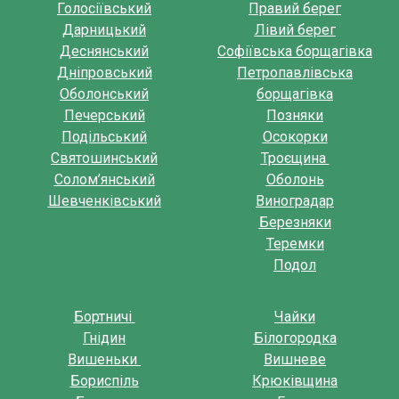
Голосіївський
Правий берег
Дарницький
Лівий берег
Деснянський
Софіївська борщагівка
Дніпровський
Петропавлівська
Оболонський
борщагівка
Печерський
Позняки
Подільський
Осокорки
Святошинський
Троєщина
Солом’янський
Оболонь
Шевченківський
Виноградар
Березняки
Теремки
Подол
Бортничі
Чайки
Гнідин
Білогородка
Вишеньки
Вишневе
Бориспіль
Крюківщина