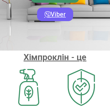
Viber
Хімпроклін - це