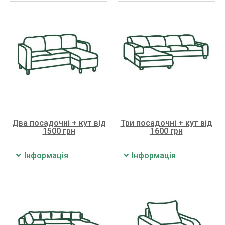
Два посадочні + кут від
Три посадочні + кут від
1500 грн
1600 грн
Інформація
Інформація