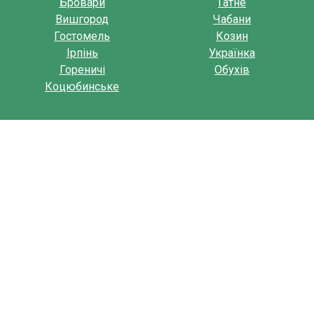
Бровари
Гатне
Вишгород
Чабани
Гостомель
Козин
Ірпінь
Українка
Гореничі
Обухів
Коцюбинське