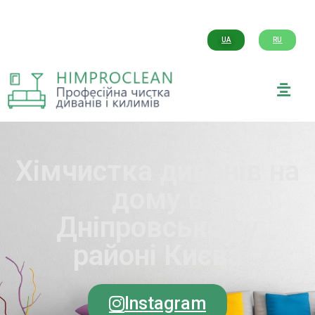
UA
RU
Хімчистка диванів на
дому в
Дніпровському
районі Києва
Instagram