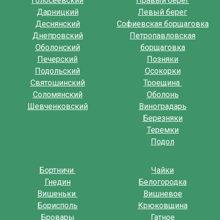
Голосеевский
Правый берег
Дарницкий
Левый берег
Деснянский
Софиевская борщаговка
Днепровский
Петропавловская
Оболонский
борщаговка
Печерский
Позняки
Подольский
Осокорки
Святошинский
Троещина
Соломянский
Оболонь
Шевченковский
Виноградарь
Березняки
Теремки
Подол
Бортничи
Чайки
Гнедин
Белогородка
Вишеньки
Вишневое
Борисполь
Крюковщина
Бровары
Гатное