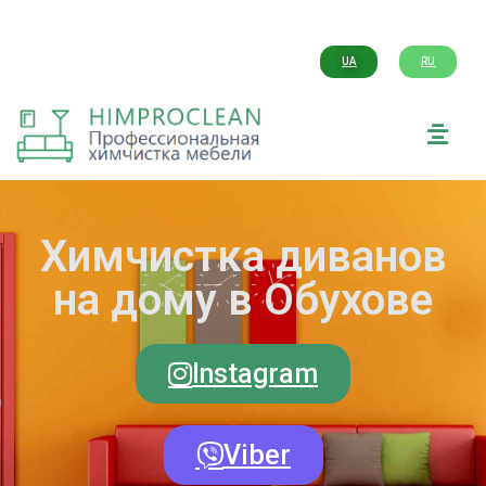
UA
RU
Химчистка диванов
на дому в Обухове
Instagram
Viber