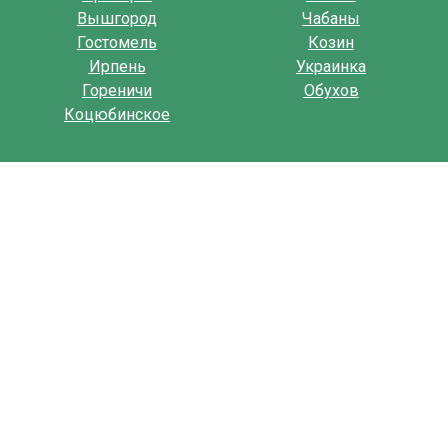
Вышгород
Чабаны
Гостомель
Козин
Ирпень
Украинка
Гореничи
Обухов
Коцюбинское