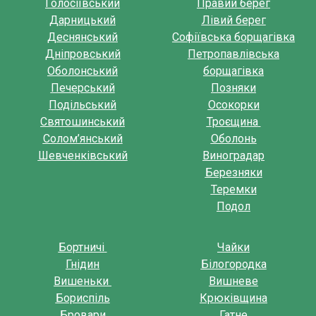
Голосіївський
Правий берег
Дарницький
Лівий берег
Деснянський
Софіївська борщагівка
Дніпровський
Петропавлівська
Оболонський
борщагівка
Печерський
Позняки
Подільський
Осокорки
Святошинський
Троєщина
Солом’янський
Оболонь
Шевченківський
Виноградар
Березняки
Теремки
Подол
Бортничі
Чайки
Гнідин
Білогородка
Вишеньки
Вишневе
Бориспіль
Крюківщина
Бровари
Гатне