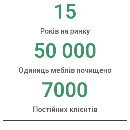
15
Років на ринку
50 000
Одиниць меблів почищено
7000
Постійних клієнтів