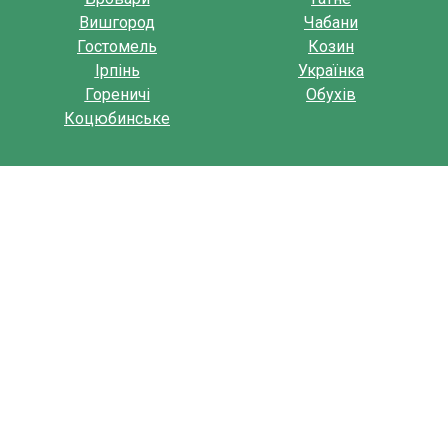
Вишгород
Чабани
Гостомель
Козин
Ірпінь
Українка
Гореничі
Обухів
Коцюбинське