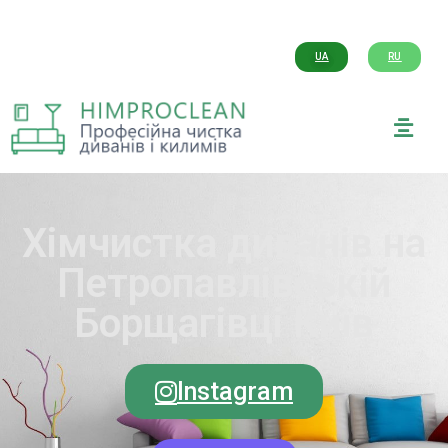
UA
RU
Хімчистка диванів на
Петропавлівській
Борщагівці Київ
Instagram