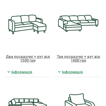
Два посадочні + кут від
Три посадочні + кут від
1500 грн
1600 грн
Інформація
Інформація