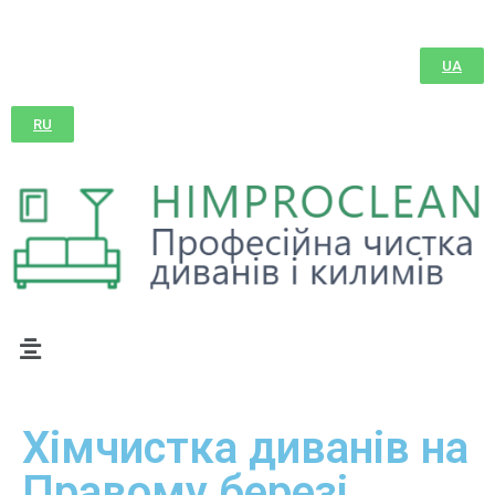
UA
RU
Хімчистка диванів на
Правому березі