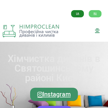
UA
RU
Хімчистка диванів в
Святошинському
районі Києва
Instagram