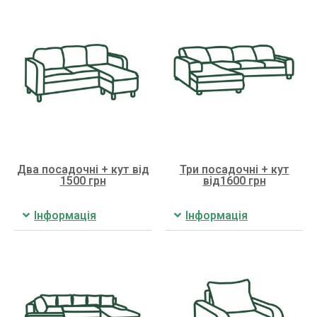
Два посадочні + кут від
Три посадочні + кут
1500 грн
від1600 грн
Інформація
Інформація