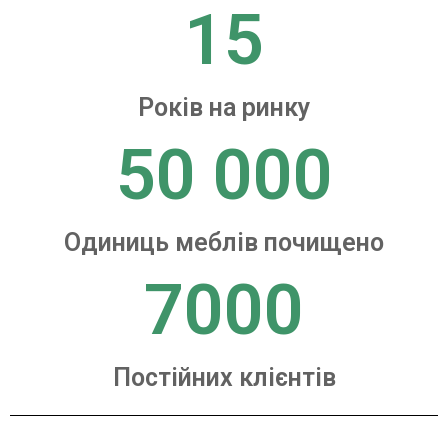
15
Років на ринку
50 000
Одиниць меблів почищено
7000
Постійних клієнтів