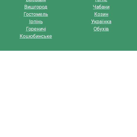
Вишгород
Чабани
Гостомель
Козин
Ірпінь
Українка
Гореничі
Обухів
Коцюбинське