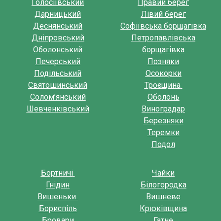
Голосіївський
Правий берег
Дарницький
Лівий берег
Деснянський
Софіївська борщагівка
Дніпровський
Петропавлівська
Оболонський
борщагівка
Печерський
Позняки
Подільський
Осокорки
Святошинський
Троєщина
Солом’янський
Оболонь
Шевченківський
Виноградар
Березняки
Теремки
Подол
Бортничі
Чайки
Гнідин
Білогородка
Вишеньки
Вишневе
Бориспіль
Крюківщина
Бровари
Гатне