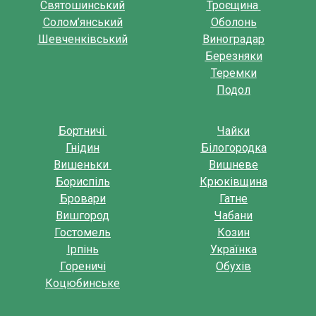
Святошинський
Троєщина
Солом’янський
Оболонь
Шевченківський
Виноградар
Березняки
Теремки
Подол
Бортничі
Чайки
Гнідин
Білогородка
Вишеньки
Вишневе
Бориспіль
Крюківщина
Бровари
Гатне
Вишгород
Чабани
Гостомель
Козин
Ірпінь
Українка
Гореничі
Обухів
Коцюбинське