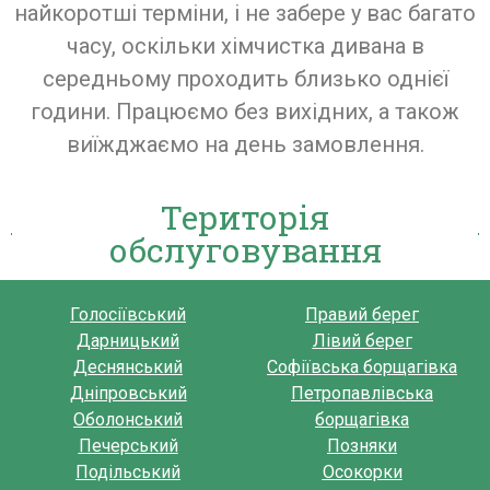
найкоротші терміни, і не забере у вас багато
часу, оскільки хімчистка дивана в
середньому проходить близько однієї
години. Працюємо без вихідних, а також
виїжджаємо на день замовлення.
Територія
обслуговування
Голосіївський
Правий берег
Дарницький
Лівий берег
Деснянський
Софіївська борщагівка
Дніпровський
Петропавлівська
Оболонський
борщагівка
Печерський
Позняки
Подільський
Осокорки