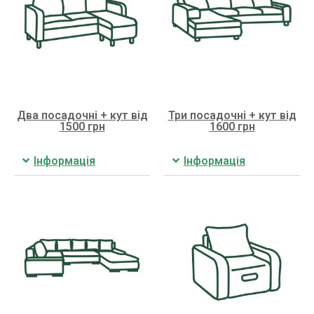
Два посадочні + кут від
Три посадочні + кут від
1500 грн
1600 грн
Інформація
Інформація