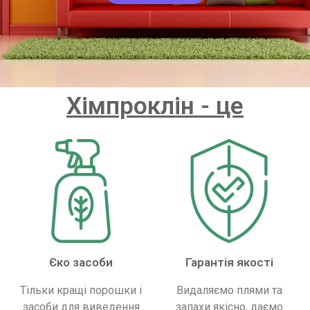
Хімпроклін - це
Єко засоби
Гарантія якості
Тільки кращі порошки і
Видаляємо плями та
засоби для виведення
запахи якісно, ​​даємо