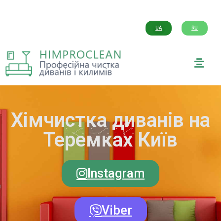
UA
RU
Хімчистка диванів на
Теремках Київ
Instagram
Viber