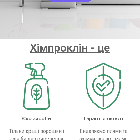
Хімпроклін - це
Єко засоби
Гарантія якості
Тільки кращі порошки і
Видаляємо плями та
засоби для виведення
запахи якісно, ​​даємо