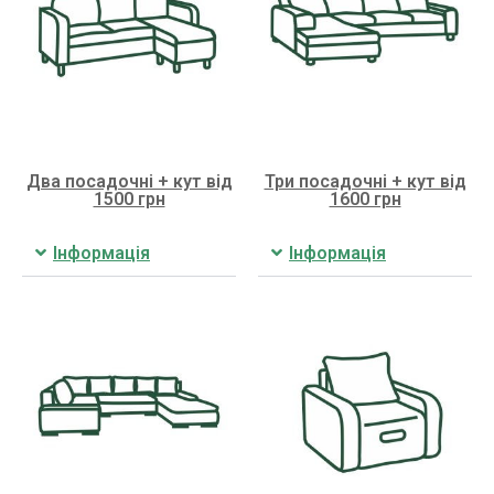
Два посадочні + кут від
Три посадочні + кут від
1500 грн
1600 грн
Інформація
Інформація