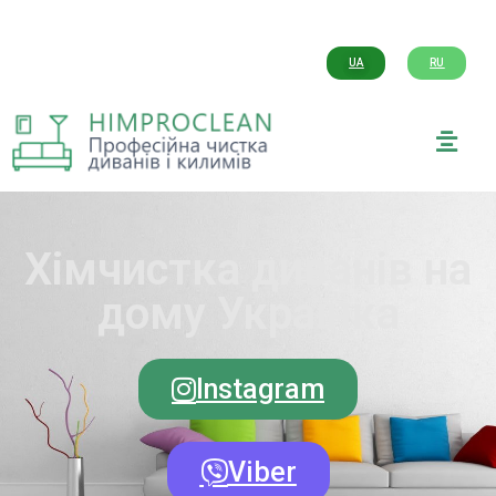
UA
RU
Хімчистка диванів на
дому Українка
Instagram
Viber