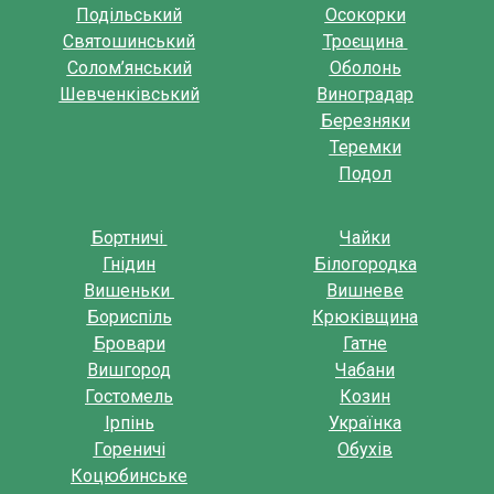
Подільський
Осокорки
Святошинський
Троєщина
Солом’янський
Оболонь
Шевченківський
Виноградар
Березняки
Теремки
Подол
Бортничі
Чайки
Гнідин
Білогородка
Вишеньки
Вишневе
Бориспіль
Крюківщина
Бровари
Гатне
Вишгород
Чабани
Гостомель
Козин
Ірпінь
Українка
Гореничі
Обухів
Коцюбинське