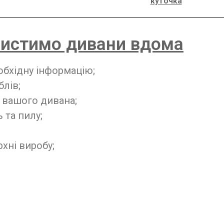
куточка
чистимо дивани вдома
обхідну інформацію;
блів;
 вашого дивана;
 та пилу;
хні виробу;