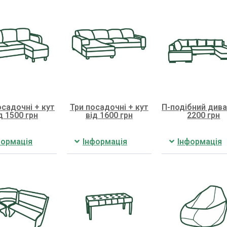
садочні + кут
Три посадочні + кут
П-подібний дива
д 1500 грн
від 1600 грн
2200 грн
формація
Інформація
Інформація