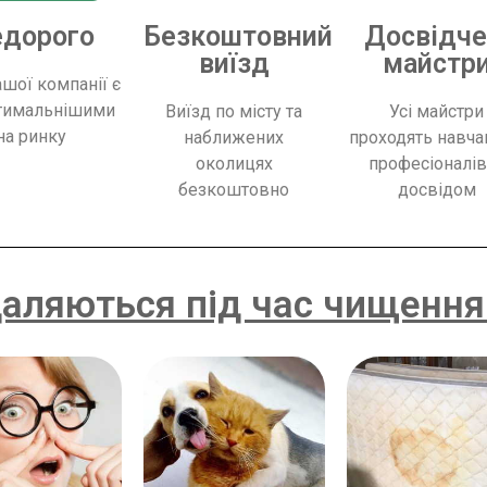
дорого
Безкоштовний
Досвідче
виїзд
майстр
ашої компанії є
тимальнішими
Виїзд по місту та
Усі майстри
на ринку
наближених
проходять навча
околицях
професіоналів
безкоштовно
досвідом
даляються під час чищення