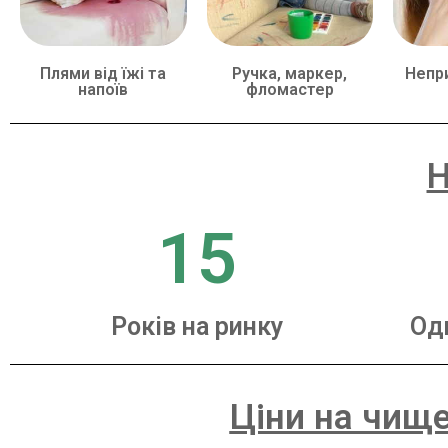
Плями від їжі та
Ручка, маркер,
Непр
напоїв
фломастер
Н
15
Років на ринку
Од
Ціни на чище