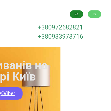
UA
RU
+380972682821
+380933978716
иванів на
рі Київ
Viber