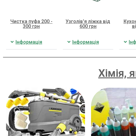
Чистка пуфа 200 -
Узголів'я ліжка від
Кухо
300 грн
600 грн
в
Інформація
Інформація
Ін
Хімія, 