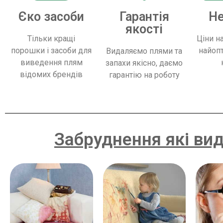
Єко засоби
Гарантія
Не
якості
Тільки кращі
Ціни н
порошки і засоби для
найоп
Видаляємо плями та
виведення плям
запахи якісно, ​​даємо
відомих брендів
гарантію на роботу
Забруднення які ви