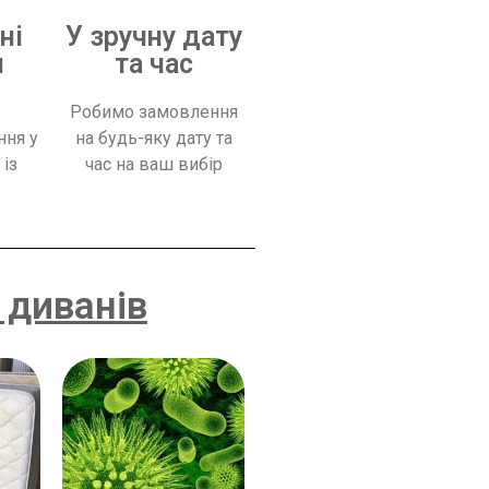
ні
У зручну дату
и
та час
Робимо замовлення
ння у
на будь-яку дату та
 із
час на ваш вибір
 диванів