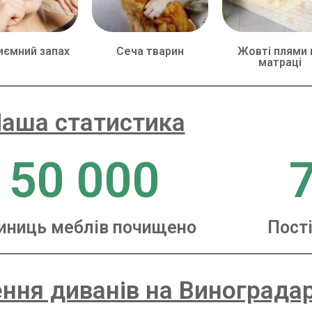
иємний запах
Сеча тварин
Жовті плями 
матраці
аша статистика
50 000
иниць меблів почищено
Пості
ння диванів на Виноградар