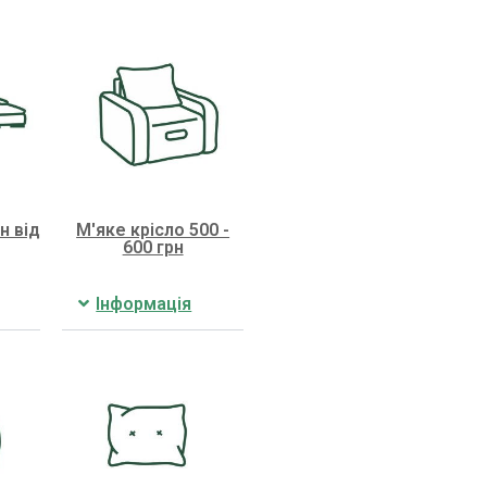
н від
М'яке крісло 500 -
600 грн
Інформація