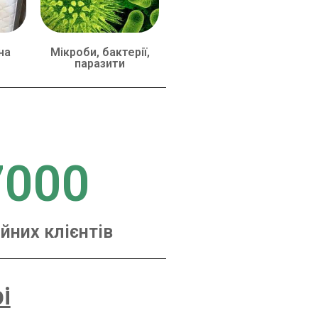
на
Мікроби, бактерії,
паразити
7000
йних клієнтів
і