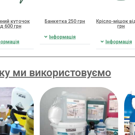
нний куточок
Банкетка 250 грн
Крісло-мішок ві
ід 600 грн
грн
Інформація
формація
Інформація
яку ми використовуємо