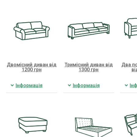
Двомісний диван від
Тримісний диван від
Два по
1200 грн
1300 грн
ві
Інформація
Інформація
Ін