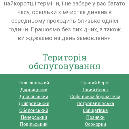
найкоротші терміни, і не забере у вас багато
часу, оскільки хімчистка дивана в
середньому проходить близько однієї
години. Працюємо без вихідних, а також
виїжджаємо на день замовлення.
Територія
обслуговування
Голосіївський
Правий берег
Дарницький
Лівий берег
Деснянський
Софіївська борщагівка
Дніпровський
Петропавлівська
Оболонський
борщагівка
Печерський
Позняки
Подільський
Осокорки