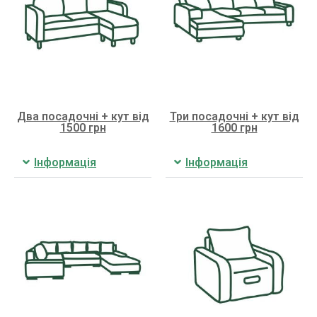
Два посадочні + кут від
Три посадочні + кут від
1500 грн
1600 грн
Інформація
Інформація