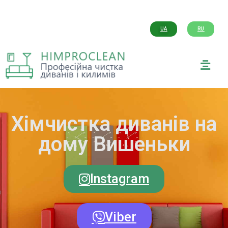
UA
RU
Хімчистка диванів на
дому Вишеньки
Instagram
Viber