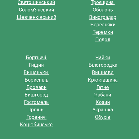
Святошинський
Троєщина
Солом’янський
Оболонь
Шевченківський
Виноградар
Березняки
Теремки
Подол
Бортничі
Чайки
Гнідин
Білогородка
Вишеньки
Вишневе
Бориспіль
Крюківщина
Бровари
Гатне
Вишгород
Чабани
Гостомель
Козин
Ірпінь
Українка
Гореничі
Обухів
Коцюбинське