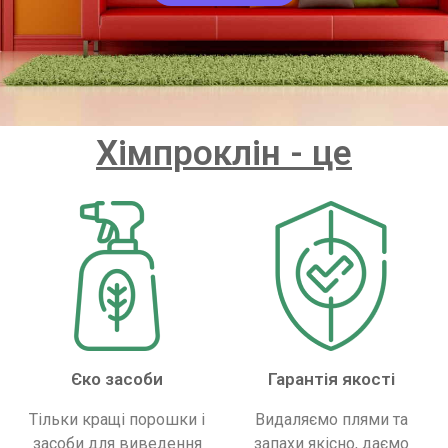
Хімпроклін - це
Єко засоби
Гарантія якості
Тільки кращі порошки і
Видаляємо плями та
засоби для виведення
запахи якісно, ​​даємо