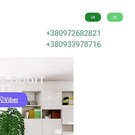
UA
RU
+380972682821
+380933978716
х робіт
Viber