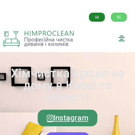
UA
RU
Хімчистка крісел на
дому в Києві та
області
Instagram