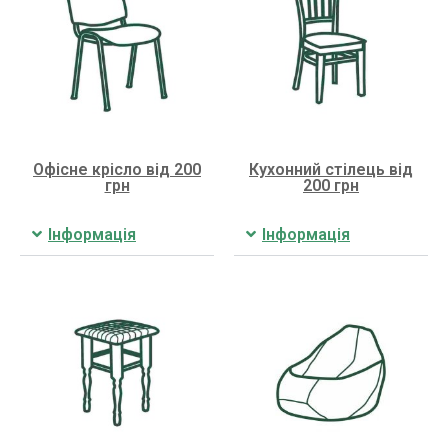
Офісне крісло від 200
Кухонний стілець від
грн
200 грн
Інформація
Інформація