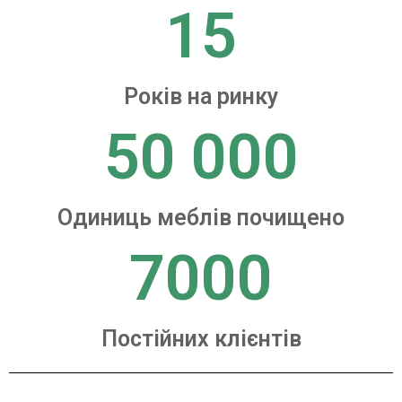
15
Років на ринку
50 000
Одиниць меблів почищено
7000
Постійних клієнтів