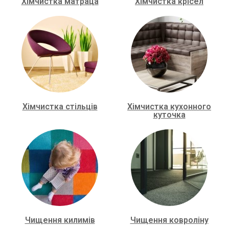
Хімчистка матраца
Хімчистка крісел
Хімчистка стільців
Хімчистка кухонного
куточка
Чищення килимів
Чищення ковроліну