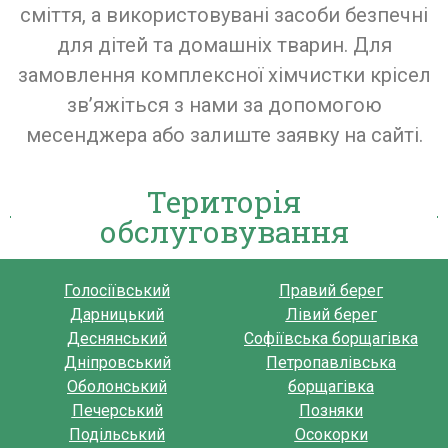
сміття, а використовувані засоби безпечні
для дітей та домашніх тварин. Для
замовлення комплексної хімчистки крісел
зв’яжіться з нами за допомогою
месенджера або залиште заявку на сайті.
Територія
обслуговування
Голосіївський
Правий берег
Дарницький
Лівий берег
Деснянський
Софіївська борщагівка
Дніпровський
Петропавлівська
Оболонський
борщагівка
Печерський
Позняки
Подільський
Осокорки