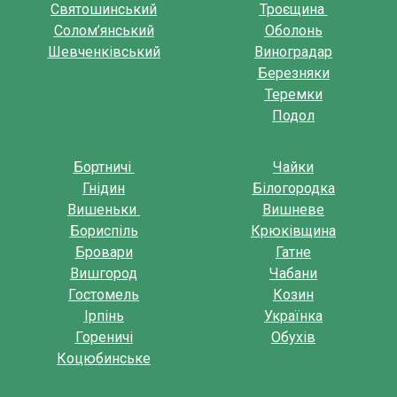
Святошинський
Троєщина
Солом’янський
Оболонь
Шевченківський
Виноградар
Березняки
Теремки
Подол
Бортничі
Чайки
Гнідин
Білогородка
Вишеньки
Вишневе
Бориспіль
Крюківщина
Бровари
Гатне
Вишгород
Чабани
Гостомель
Козин
Ірпінь
Українка
Гореничі
Обухів
Коцюбинське