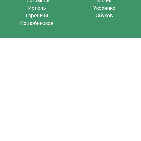
Гостомель
Козин
Ирпень
Украинка
Гореничи
Обухов
Коцюбинское