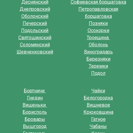
Деснянский
Софиевская борщаговка
Днепровский
Петропавловская
Оболонский
борщаговка
Печерский
Позняки
Подольский
Осокорки
Святошинский
Троещина
Соломянский
Оболонь
Шевченковский
Виноградарь
Березняки
Теремки
Подол
Бортничи
Чайки
Гнедин
Белогородка
Вишеньки
Вишневое
Борисполь
Крюковщина
Бровары
Гатное
Вышгород
Чабаны