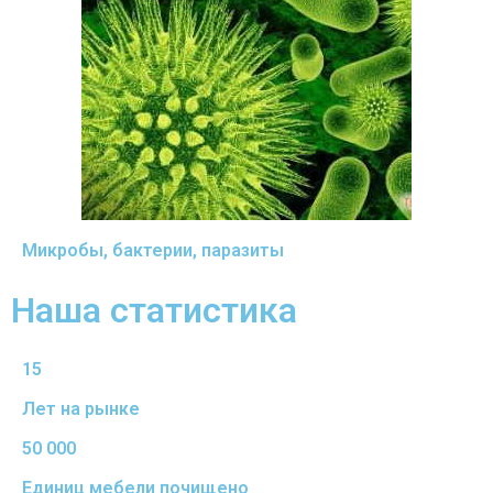
Микробы, бактерии, паразиты
Наша статистика
15
Лет на рынке
50 000
Единиц мебели почищено