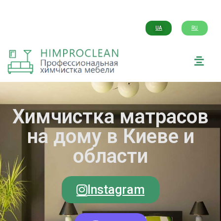
UA
RU
Химчистка матрасов
на дому в Киеве и
области
Instagram