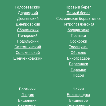
Голосеевский
Правый берег
Дарницкий
Левый берег
Деснянский
Софиевская борщаговка
Днепровский
Петропавловская
Оболонский
борщаговка
Печерский
Позняки
Подольский
Осокорки
Святошинский
Троещина
Соломянский
Оболонь
Шевченковский
Виноградарь
Березняки
Теремки
Подол
Бортничи
Чайки
Гнедин
Белогородка
Вишеньки
Вишневое