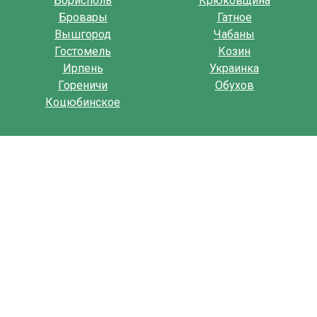
Борисполь
Крюковщина
Бровары
Гатное
Вышгород
Чабаны
Гостомель
Козин
Ирпень
Украинка
Гореничи
Обухов
Коцюбинское