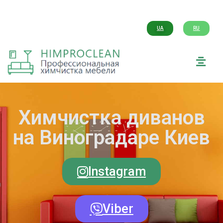
UA
RU
Химчистка диванов
на Виноградаре Киев
Instagram
Viber