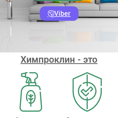
Viber
Химпроклин - это