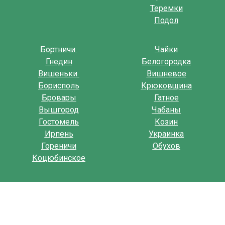
Теремки
Подол
Бортничи
Чайки
Гнедин
Белогородка
Вишеньки
Вишневое
Борисполь
Крюковщина
Бровары
Гатное
Вышгород
Чабаны
Гостомель
Козин
Ирпень
Украинка
Гореничи
Обухов
Коцюбинское