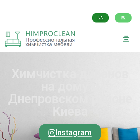
UA
RU
Химчистка диванов
на дому в
Днепровском районе
Киева
Instagram