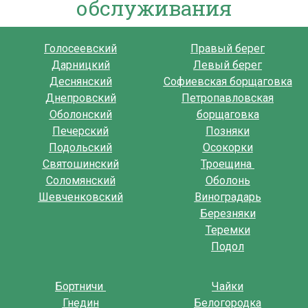
обслуживания
Голосеевский
Правый берег
Дарницкий
Левый берег
Деснянский
Софиевская борщаговка
Днепровский
Петропавловская
Оболонский
борщаговка
Печерский
Позняки
Подольский
Осокорки
Святошинский
Троещина
Соломянский
Оболонь
Шевченковский
Виноградарь
Березняки
Теремки
Подол
Бортничи
Чайки
Гнедин
Белогородка