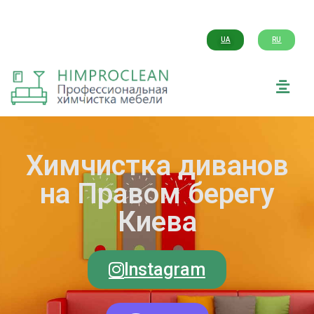
UA
RU
Химчистка диванов
на Правом берегу
Киева
Instagram