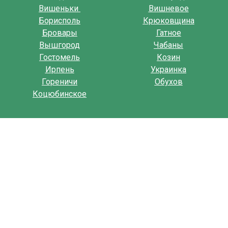
Вишеньки
Вишневое
Борисполь
Крюковщина
Бровары
Гатное
Вышгород
Чабаны
Гостомель
Козин
Ирпень
Украинка
Гореничи
Обухов
Коцюбинское